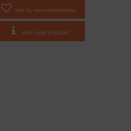
See my recommendations
Mon Livret d'Accueil