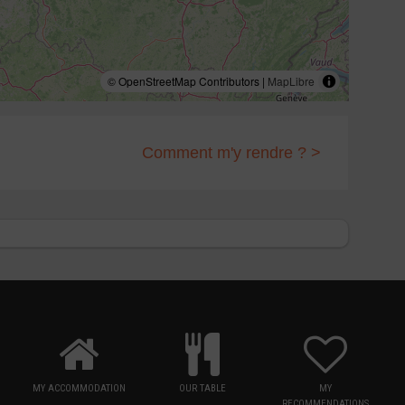
© OpenStreetMap Contributors |
MapLibre
Comment m'y rendre ? >
MY ACCOMMODATION
OUR TABLE
MY
RECOMMENDATIONS