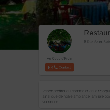
Restaur
Rue Saint-Bl
Au Coup d'Frein
Contact
Venez profiter du charme et de la tranqui
ainsi que de notre ambiance familiale p
vacances.