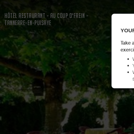
HÔTEL RESTAURANT - AU COUP D'FREIN -
TANNERRE-EN-PUISAYE
YOUR
Take a
exerci