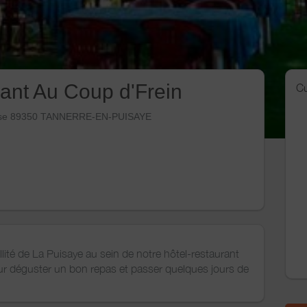
ant Au Coup d'Frein
Cu
aise 89350 TANNERRE-EN-PUISAYE
llité de La Puisaye au sein de notre hôtel-restaurant
our déguster un bon repas et passer quelques jours de