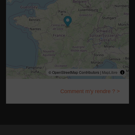
© OpenStreetMap Contributors |
MapLibre
Comment m'y rendre ? >