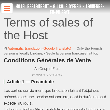
HÔTEL RESTAURANT - AU COUP D'FREIN - TANNERRE-
EN-PUISAYE
Terms of sales of
the Host
Automatic translation (Google Translate)
— Only the French
version is legally binding. / Seule la version française fait foi.
Conditions Générales de Vente
Au Coup d'Frein
Version du 05/08/2026
Article 1 — Préambule
Les parties conviennent que la location faisant l'objet des
présentes est une location saisonnière, dont la durée ne peut
excéder 90 jours.
Le Loueur déclare être propriétaire du logement et en avoir la